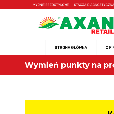
MYJNIE BEZDOTYKOWE
STACJA DIAGNOSTYCZN
STRONA GŁÓWNA
O FI
Wymień punkty na pr