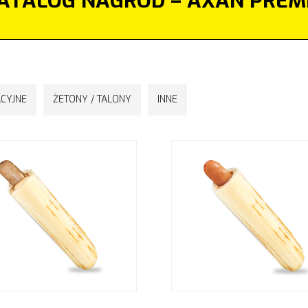
ATALOG NAGRÓD – AXAN PREM
CYJNE
ŻETONY / TALONY
INNE