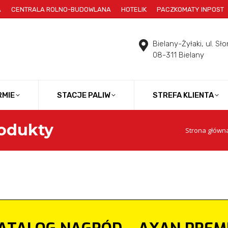
A
CENTRALA ROLNO-BUDOWLANA
HOTELIK
PACZKOMATY INPOST
Bielany-Żyłaki, ul. Sł
08-311 Bielany
RMIE
STACJE PALIW
STREFA KLIENTA
odukty
Jesteś tutaj:
Strona główn