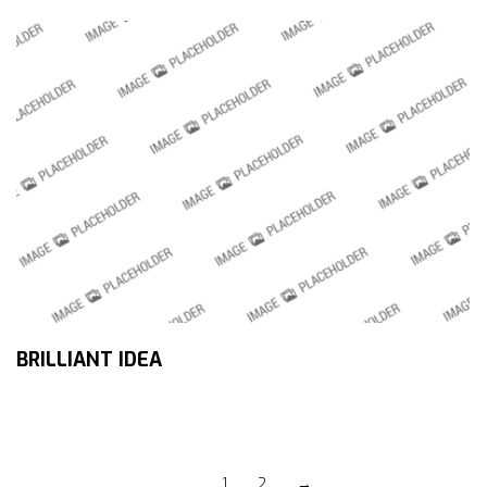
BRILLIANT IDEA
1
2
→